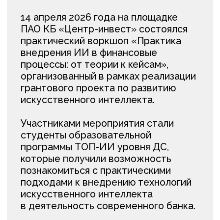
ПАО КБ «Центр-
инвест»
Один из крупнейших региональных
банков России и ведущий финансовый
институт Юга страны. Банк активно
внедряет цифровые технологии
и решения на основе ИИ, развивает
проекты в области устойчивого
развития и финансовых инноваций
#банк
#проекты
#индустрия
Занятия
с индустриальными
партнерами