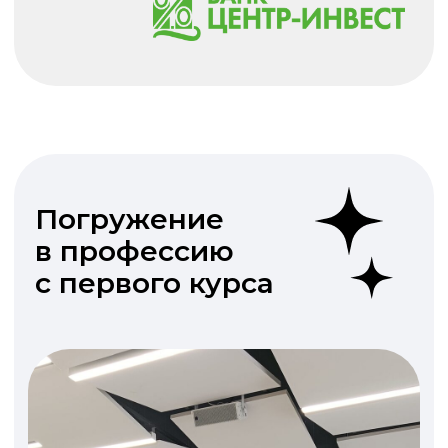
В ЮФУ
+7 (900) 128-21-12
г. Ростов-на-Дону,
ул. Большая Садовая,
+7 (863) 218-40-00
105/42