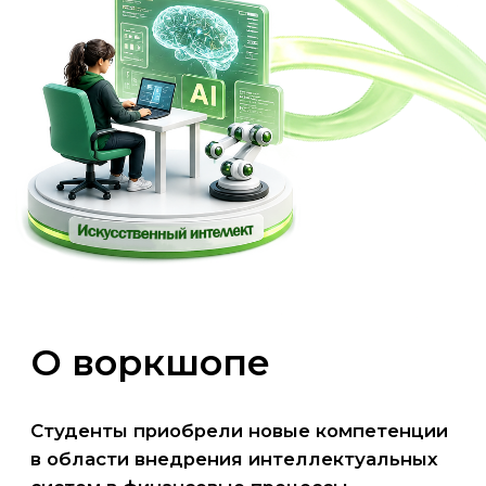
Студенты приобрели новые компетенции
в области внедрения интеллектуальных
систем в финансовые процессы
Будущие специалисты по искусственному
интеллекту изучили практики применения
генеративных ИИ-моделей для решения
реальных задач банковского сектора
#практика
#ИИ
#финансы
От теории
к кейсам
14 апреля 2026 года на площадке
ПАО КБ «Центр-инвест» состоялся
практический воркшоп «Практика