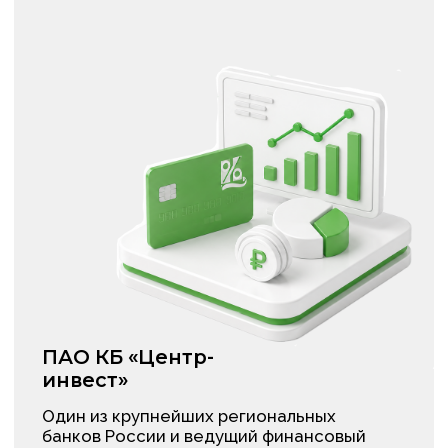
В ходе воркшопа участники
рассмотрели реальные сценарии
использования генеративных
моделей искусственного интеллекта
в финансовом секторе и отработали
навыки решения типовых банковских
задач с помощью современных ИИ-
инструментов.
В результате работы студенты
сформировали базу из более чем
десяти эффективных кейсов
взаимодействия с моделями ChatGPT,
GigaChat и YandexGPT.
Разработанные сценарии
охватывают подготовку ответов
клиентам, анализ нормативных
документов, генерацию отчетных
материалов и другие прикладные
процессы.
Практический итог мероприятия:
набор кейсов включен
в корпоративную базу знаний ПАО КБ
«Центр-инвест» и доступен всем