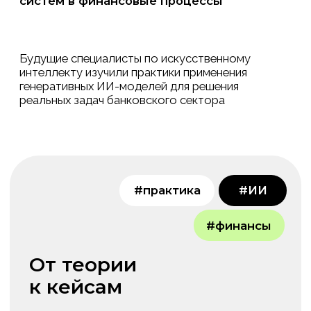
внедрения ИИ в финансовые
процессы: от теории к кейсам»,
организованный в рамках реализации
грантового проекта по развитию
искусственного интеллекта.
Участниками мероприятия стали
студенты образовательной
программы ТОП-ИИ уровня ДС,
которые получили возможность
познакомиться с практическими
подходами к внедрению технологий
искусственного интеллекта
в деятельность современного банка.