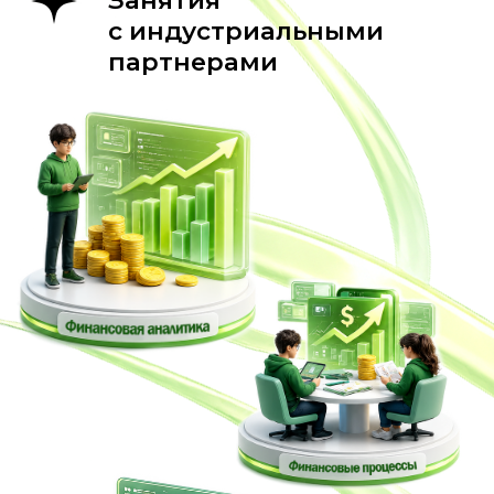
О воркшопе