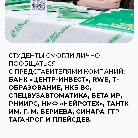
Сейчас при поиске работы
на популярных платформах часто
сталкиваешься с тем, что резюме
могут даже не дойти до работодателя
из-за автоматического отбора.
На ярмарке вакансий у нас была
возможность лично познакомиться
с представителями компаний,
обменяться контактами, получить
обратную связь и приглашения
на стажировку или практику.
Такой формат действительно
помогает найти место будущей
работы