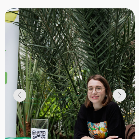
СТУДЕНТЫ СМОГЛИ ЛИЧНО
ПООБЩАТЬСЯ
С ПРЕДСТАВИТЕЛЯМИ КОМПАНИЙ:
БАНК «ЦЕНТР-ИНВЕСТ», RWB, Т-
ОБРАЗОВАНИЕ, НКБ ВС,
СПЕЦВУЗАВТОМАТИКА, БЕТА ИР,
РНИИРС, НМФ «НЕЙРОТЕХ», ТАНТК
ИМ. Г. М. БЕРИЕВА, СИНАРА-ГТР
ТАГАНРОГ И ПЛЕЙСДЕВ.
Публикация в ВК
Студент 3 курса
Дурасов Даниил: