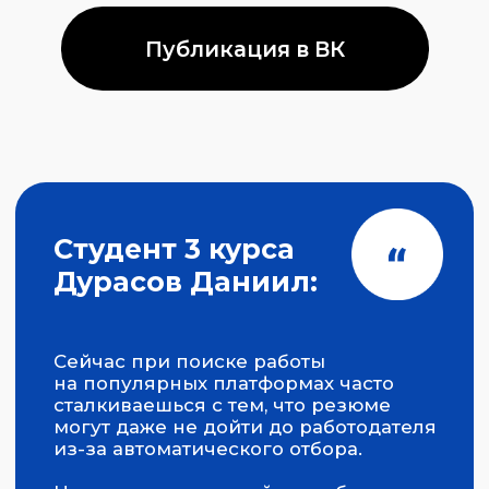
Больше фото в нашей группе ВК
Общение
со студентами
Студенты смогли лично пообщаться
с представителями компаний
, узнать
о требованиях к молодым
специалистам, задать вопросы
о карьерном развитии и
оставить
свое резюме
.