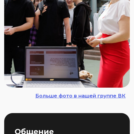
+7 (900) 128-21-12
г. Ростов-на-Дону,
ул. Большая Садовая,
+7 (863) 218-40-00
105/42
sfedu.ru
Политика обработки персональных данных
Разработка сайта «Цифровая