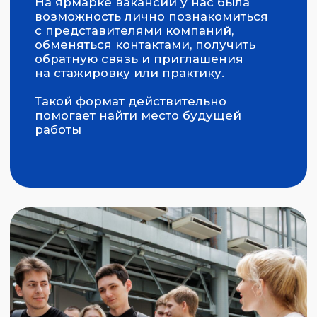
Для самых активных участников
были подготовлены призы и подарки
от компаний-партнеров.
Проведение ярмарки вакансий –
важный шаг в развитии партнерства
между университетом и индустрией.
Такие мероприятия позволяют
формировать профессиональное
сообщество и содействуют
трудоустройству студентов
БУДУЩЕЕ
НАЧИНАЕТСЯ
В ЮФУ